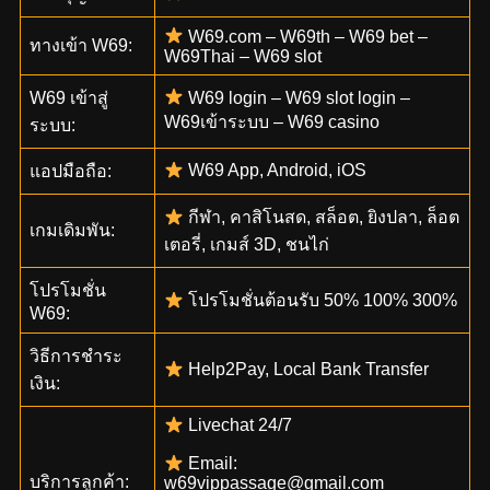
W69.com – W69th – W69 bet –
ทางเข้า W69:
W69Thai – W69 slot
W69 login – W69 slot login –
W69 เข้าสู่
W69เข้าระบบ – W69 casino
ระบบ:
W69 App, Android, iOS
แอปมือถือ:
กีฬา, คาสิโนสด, สล็อต, ยิงปลา, ล็อต
เกมเดิมพัน:
เตอรี่, เกมส์ 3D, ชนไก่
โปรโมชั่น
โปรโมชั่นต้อนรับ 50% 100% 300%
W69:
วิธีการชำระ
Help2Pay,
Local Bank Transfer
เงิน:
Livechat 24/7
Email:
บริการลูกค้า:
w69vippassage@gmail.com